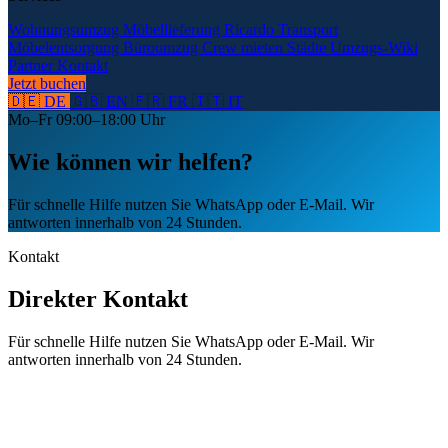
Wohnungsumzug
Möbellieferung
Ricardo Transport
Möbelentsorgung
Büroumzug
Crew mieten
Städte
Umzugs-Wiki
Partner
Kontakt
Jetzt buchen
🇩🇪 DE
🇬🇧 EN
🇫🇷 FR
🇮🇹 IT
Mo–Fr 09:00–18:00 Uhr
Wie können wir helfen?
Für schnelle Hilfe nutzen Sie WhatsApp oder E-Mail. Wir
antworten innerhalb von 24 Stunden.
Kontakt
Direkter Kontakt
Für schnelle Hilfe nutzen Sie WhatsApp oder E-Mail. Wir
antworten innerhalb von 24 Stunden.