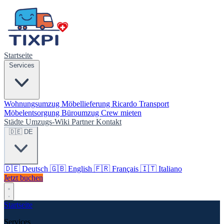
Startseite
Services
Wohnungsumzug
Möbellieferung
Ricardo Transport
Möbelentsorgung
Büroumzug
Crew mieten
Städte
Umzugs-Wiki
Partner
Kontakt
🇩🇪 DE
🇩🇪
Deutsch
🇬🇧
English
🇫🇷
Français
🇮🇹
Italiano
Jetzt buchen
Startseite
Services