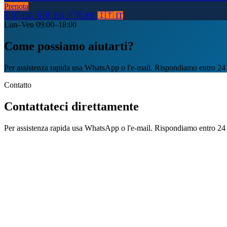
Prenota
🇩🇪 DE
🇬🇧 EN
🇫🇷 FR
🇮🇹 IT
Lun–Ven 09:00–18:00
Come possiamo aiutarti?
Per assistenza rapida usa WhatsApp o l'e-mail. Rispondiamo entro 24 
Contatto
Contattateci direttamente
Per assistenza rapida usa WhatsApp o l'e-mail. Rispondiamo entro 24 