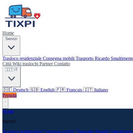
Home
Servizi
Trasloco residenziale
Consegna mobili
Trasporto Ricardo
Smaltiment
Città
Wiki traslochi
Partner
Contatto
🇮🇹 IT
🇩🇪
Deutsch
🇬🇧
English
🇫🇷
Français
🇮🇹
Italiano
Prenota
Home
Servizi
Trasloco residenziale
Consegna mobili
Trasporto Ricardo
Smaltiment