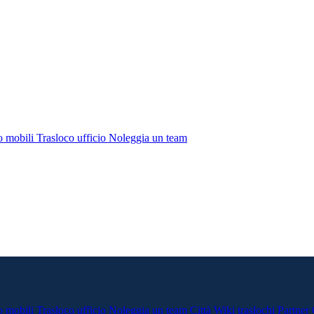
o mobili
Trasloco ufficio
Noleggia un team
o mobili
Trasloco ufficio
Noleggia un team
Città
Wiki traslochi
Partner