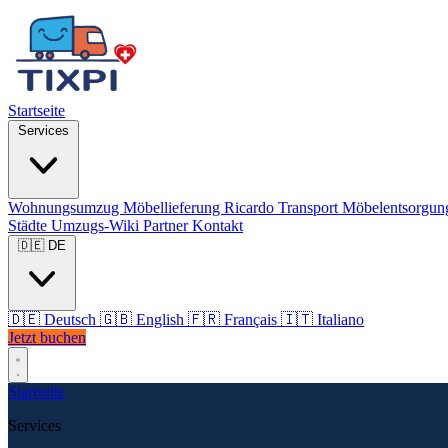
Startseite
Services
Wohnungsumzug
Möbellieferung
Ricardo Transport
Möbelentsorgu
Städte
Umzugs-Wiki
Partner
Kontakt
🇩🇪 DE
🇩🇪
Deutsch
🇬🇧
English
🇫🇷
Français
🇮🇹
Italiano
Jetzt buchen
Startseite
Services