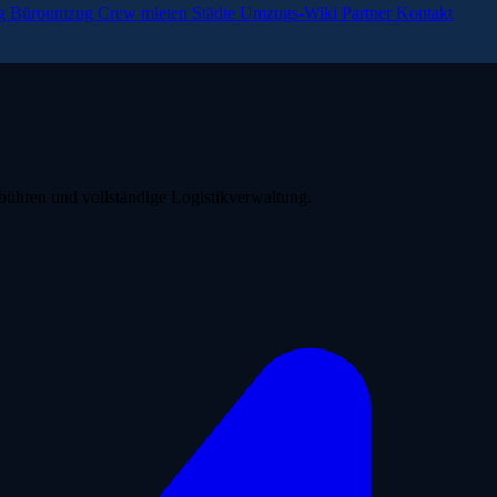
ng
Büroumzug
Crew mieten
Städte
Umzugs-Wiki
Partner
Kontakt
bühren und vollständige Logistikverwaltung.