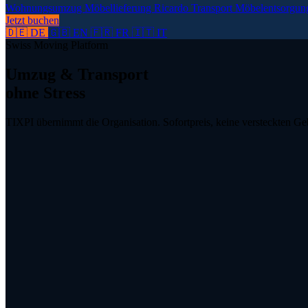
Wohnungsumzug
Möbellieferung
Ricardo Transport
Möbelentsorgu
Jetzt buchen
🇩🇪 DE
🇬🇧 EN
🇫🇷 FR
🇮🇹 IT
Swiss Moving Platform
Umzug & Transport
ohne Stress
TIXPI übernimmt die Organisation. Sofortpreis, keine versteckten Ge